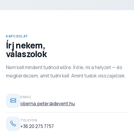
KAPCSOLAT
Írj nekem,
válaszolok
Nem kell mindent tudnod előre. Írd le, mi a helyzet — és
megkérdezem, amit tudni kell. Amint tudok visszajelzek.
EMAIL
oberna.peter@devent.hu
TELEFON
+36 20 275 7757