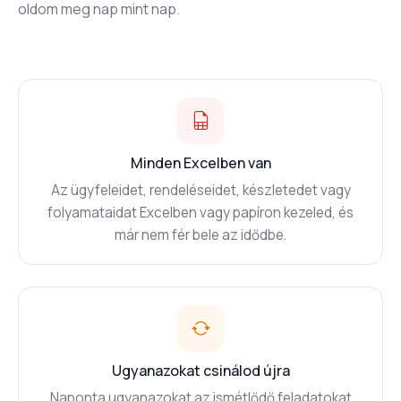
oldom meg nap mint nap.
Minden Excelben van
Az ügyfeleidet, rendeléseidet, készletedet vagy
folyamataidat Excelben vagy papíron kezeled, és
már nem fér bele az idődbe.
Ugyanazokat csinálod újra
Naponta ugyanazokat az ismétlődő feladatokat