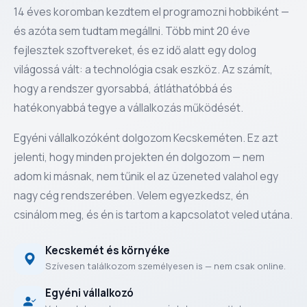
14 éves koromban kezdtem el programozni hobbiként —
és azóta sem tudtam megállni. Több mint 20 éve
fejlesztek szoftvereket, és ez idő alatt egy dolog
világossá vált: a technológia csak eszköz. Az számít,
hogy a rendszer gyorsabbá, átláthatóbbá és
hatékonyabbá tegye a vállalkozás működését.
Egyéni vállalkozóként dolgozom Kecskeméten. Ez azt
jelenti, hogy minden projekten én dolgozom — nem
adom ki másnak, nem tűnik el az üzeneted valahol egy
nagy cég rendszerében. Velem egyezkedsz, én
csinálom meg, és én is tartom a kapcsolatot veled utána.
Kecskemét és környéke
Szívesen találkozom személyesen is — nem csak online.
Egyéni vállalkozó