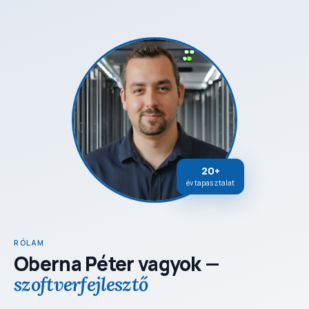
20+
év tapasztalat
RÓLAM
Oberna Péter vagyok —
szoftverfejlesztő