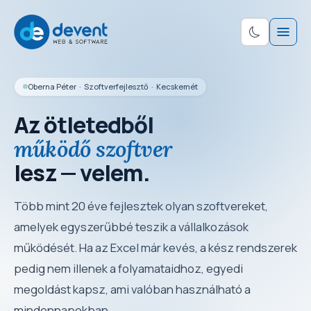
Oberna Péter · Szoftverfejlesztő · Kecskemét
Az ötletedből
működő szoftver
lesz — velem.
Több mint 20 éve fejlesztek olyan szoftvereket,
amelyek egyszerűbbé teszik a vállalkozások
működését. Ha az Excel már kevés, a kész rendszerek
pedig nem illenek a folyamataidhoz, egyedi
megoldást kapsz, ami valóban használható a
mindennapokban.