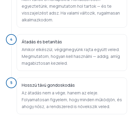
egyeztetünk, megmutatom hol tartok — és te
visszajelzést adsz. Ha valami változik, rugalmasan
alkalmazkodom.
4
Átadás és betanítás
Amikor elkészül, végigmegyünk rajta együtt veled.
Megmutatom, hogyan kell használni — addig, amíg
magabiztosan kezeled.
5
Hosszú távú gondoskodás
Az átadás nem a vége, hanem az eleje.
Folyamatosan figyelem, hogy minden működjön, és
ahogy nősz, a rendszered is növekszik veled.