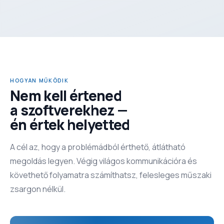
HOGYAN MŰKÖDIK
Nem kell értened
a szoftverekhez —
én értek helyetted
A cél az, hogy a problémádból érthető, átlátható
megoldás legyen. Végig világos kommunikációra és
követhető folyamatra számíthatsz, felesleges műszaki
zsargon nélkül.