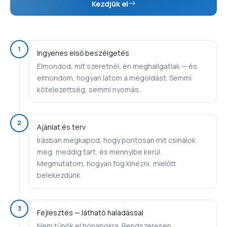
Kezdjük el
1
Ingyenes első beszélgetés
Elmondod, mit szeretnél, én meghallgatlak — és
elmondom, hogyan látom a megoldást. Semmi
kötelezettség, semmi nyomás.
2
Ajánlat és terv
Írásban megkapod, hogy pontosan mit csinálok
meg, meddig tart, és mennyibe kerül.
Megmutatom, hogyan fog kinézni, mielőtt
belekezdünk.
3
Fejlesztés — látható haladással
Nem tűnök el hónapokra. Rendszeresen