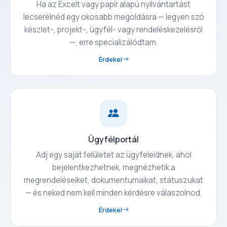
Ha az Excelt vagy papír alapú nyilvántartást
lecserélnéd egy okosabb megoldásra — legyen szó
készlet-, projekt-, ügyfél- vagy rendeléskezelésről
—, erre specializálódtam.
Érdekel
Ügyfélportál
Adj egy saját felületet az ügyfeleidnek, ahol
bejelentkezhetnek, megnézhetik a
megrendeléseiket, dokumentumaikat, státuszukat
— és neked nem kell minden kérdésre válaszolnod.
Érdekel