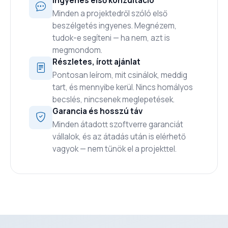
Ingyenes első konzultáció
Minden a projektedről szóló első
beszélgetés ingyenes. Megnézem,
tudok-e segíteni — ha nem, azt is
megmondom.
Részletes, írott ajánlat
Pontosan leírom, mit csinálok, meddig
tart, és mennyibe kerül. Nincs homályos
becslés, nincsenek meglepetések.
Garancia és hosszú táv
Minden átadott szoftverre garanciát
vállalok, és az átadás után is elérhető
vagyok — nem tűnök el a projekttel.