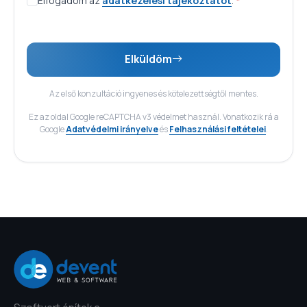
Elfogadom az
adatkezelési tájékoztatót
.
*
Elküldöm
Az első konzultáció ingyenes és kötelezettségtől mentes.
Ez az oldal Google reCAPTCHA v3 védelmet használ. Vonatkozik rá a
Google
Adatvédelmi irányelve
és
Felhasználási feltételei
.