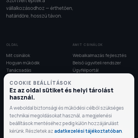
Szoftvert építek a
vállalkozásodhoz — érthetően,
határidőre, hosszú távon.
OLDAL
AMIT CSINÁLOK
Mit csinálok
Webalkalmazás fejlesztés
Hogyan működik
Belső ügyviteli rendszer
Tanácsadás
Ügyfélportál
Árazás
Mobilalkalmazás
COOKIE BEÁLLÍTÁSOK
Rólam
Üzemeltetés
Ez az oldal sütiket és helyi tárolást
Kapcsolat
használ.
A weboldal biztonsági és működési célból szükséges
KAPCSOLAT
technikai megoldásokat használ, a megjelenési
beállítások mentéséhez pedig külön hozzájárulást
Ingyenes első konzultáció — mesélj nekem a
kérünk. Részletek az
adatkezelési tájékoztatóban
.
problémádról.