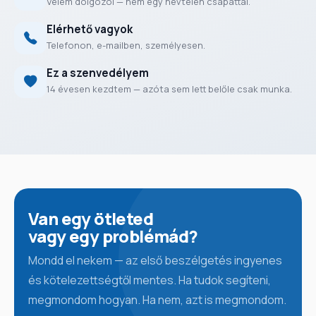
Velem dolgozol — nem egy névtelen csapattal.
Elérhető vagyok
Telefonon, e-mailben, személyesen.
Ez a szenvedélyem
14 évesen kezdtem — azóta sem lett belőle csak munka.
Van egy ötleted
vagy egy problémád?
Mondd el nekem — az első beszélgetés ingyenes
és kötelezettségtől mentes. Ha tudok segíteni,
megmondom hogyan. Ha nem, azt is megmondom.